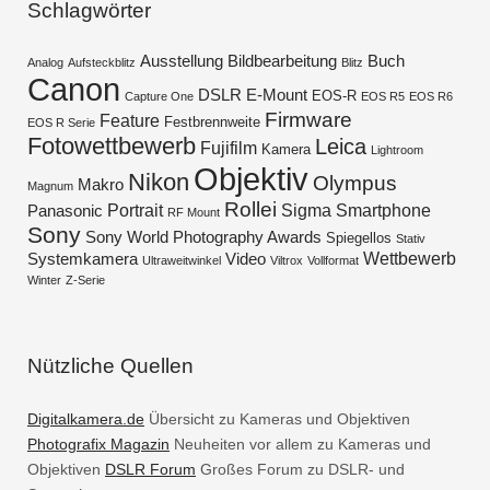
Schlagwörter
Ausstellung
Bildbearbeitung
Buch
Analog
Aufsteckblitz
Blitz
Canon
DSLR
E-Mount
EOS-R
Capture One
EOS R5
EOS R6
Firmware
Feature
Festbrennweite
EOS R Serie
Fotowettbewerb
Leica
Fujifilm
Kamera
Lightroom
Objektiv
Nikon
Olympus
Makro
Magnum
Rollei
Portrait
Sigma
Smartphone
Panasonic
RF Mount
Sony
Sony World Photography Awards
Spiegellos
Stativ
Wettbewerb
Systemkamera
Video
Ultraweitwinkel
Viltrox
Vollformat
Winter
Z-Serie
Nützliche Quellen
Digitalkamera.de
Übersicht zu Kameras und Objektiven
Photografix Magazin
Neuheiten vor allem zu Kameras und
Objektiven
DSLR Forum
Großes Forum zu DSLR- und