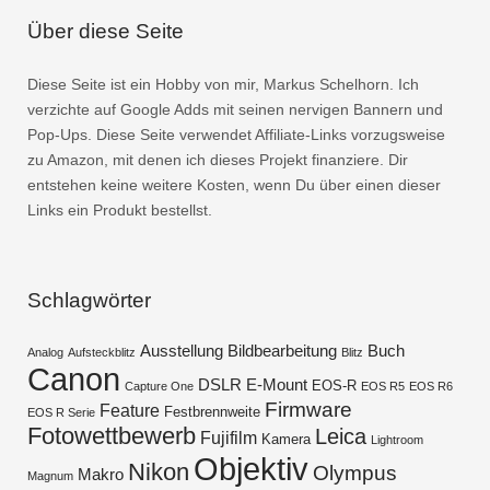
Über diese Seite
Diese Seite ist ein Hobby von mir, Markus Schelhorn. Ich
verzichte auf Google Adds mit seinen nervigen Bannern und
Pop-Ups. Diese Seite verwendet Affiliate-Links vorzugsweise
zu Amazon, mit denen ich dieses Projekt finanziere. Dir
entstehen keine weitere Kosten, wenn Du über einen dieser
Links ein Produkt bestellst.
Schlagwörter
Ausstellung
Bildbearbeitung
Buch
Analog
Aufsteckblitz
Blitz
Canon
DSLR
E-Mount
EOS-R
Capture One
EOS R5
EOS R6
Firmware
Feature
Festbrennweite
EOS R Serie
Fotowettbewerb
Leica
Fujifilm
Kamera
Lightroom
Objektiv
Nikon
Olympus
Makro
Magnum